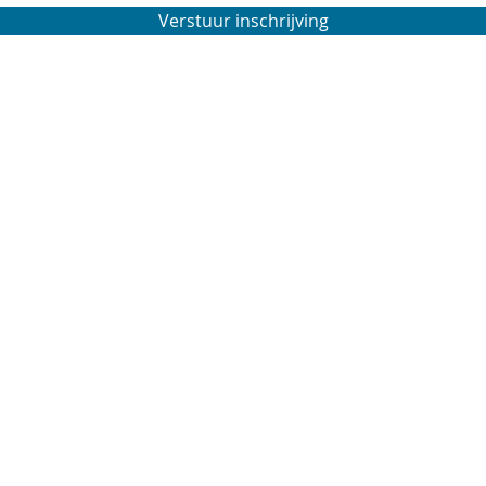
Verstuur inschrijving
avigatie
ome
Sponsors
nze club
Retourneren
e inschrijven?
Algemene verkoopsvoorwa
gemene info & planning recreatie
Privacyverklaring
gemene info & planning competitie
alender