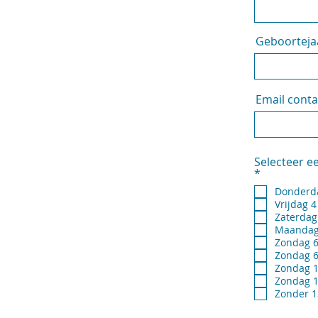
Geboorteja
Email cont
Selecteer e
V
*
e
Donderd
r
Vrijdag 
e
i
Zaterdag
s
Maandag 
t
Zondag 6
Zondag 6
Zondag 1
Zondag 1
Zonder 1