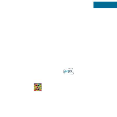
COS Rope Skippers
N
H
O
Ho
Al
Al
K