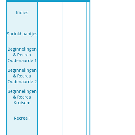
Kidies
Sprinkhaantjes
Beginnelingen
& Recrea
Oudenaarde 1
Beginnelingen
& Recrea
Oudenaarde 2
Beginnelingen
& Recrea
Kruisem
17.00u -
Recrea+
18.30u