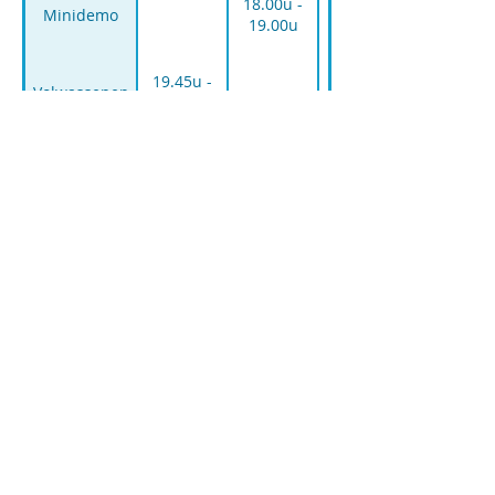
18.00u -
Minidemo
19.00u
19.45u -
Volwassenen
21.15u
Turnen
COS Rope Skippers
Contact
info@cos-ropeskippers.be